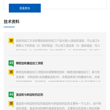
同步带轮齿形加工只能用滚齿机吗这个首先得根据你个人的要求，首先
查看更多
选定同步带齿形（齿距） 配套同步带的宽度 同步带轮的外圆周长等等
，然后是同步带轮的材质 铝合金 还是炭钢 或者不锈钢等等是否可以解
决您的问题？有的，同步带轮齿形加工还可以用铣床制造。铣床：铣床
技术资料
（millingmachine）是一种主要用于金属切削的机床，于...
齿轮的加工方法和产品分类
齿轮的加工方法有哪些齿轮的加工产品分类(1)滚齿机滚齿：可以加工8
模数以下的斜齿（2）铣床铣齿：可以加工直齿条（3）插床插齿：可以
加工内齿（4）冷打机打齿：可以无屑加工（5）刨齿机刨齿：可以加工
16模数大齿轮（6）精密铸齿：可以大批量加工廉价小齿轮（7）磨齿机
磨齿：可以...
精密齿轮磨齿加工流程
精密齿轮磨齿加工流程如何调整精密齿轮（精密齿轮磨齿加工）滚刀的
安装角： 切斜齿轮(包括螺旋齿轮)时，合理选择滚刀的螺线方向，对滚
切齿轮精度有一定的影响。切齿时希望滚刀的安装角小些(滚刀螺线与被
切齿轮螺线同向，其安装角就小)，因为这样，滚刀沿被切齿轮切线方向
分力与机床工作台转向相反，也就是滚齿机分度蜗杆对蜗...
直齿轮与斜齿轮的区别
直齿轮与斜齿轮的区别直齿轮与斜齿轮的区别主要有一下几点1、由于制
造的误差，直齿传动的瞬时速度是变化的，主要是在轮齿啮入啮出的瞬
间会产生由于制造误差导致的速度不均匀变化，从而产生多边形效应2、