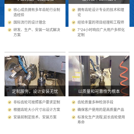
核心成员拥有多年齿轮行业制
拥有齿轮设计专业的技术和理
造经验
论
国际流行的设计理念
经验丰富的项目经理和工程师
研发、生产、安装一站式解决
7*24小时响应广大用户多样化
方案
定制
定制服务，设计安装无忧
以质量和可靠性为根本
非标齿轮可按照客户要求定制
齿轮质量多种检测手段
根据齿轮大小尺寸出设计方案
确保客户使用的是高质量产品
安装前制定技术、安装方案
标准化生产流程,延长齿轮使用
寿命