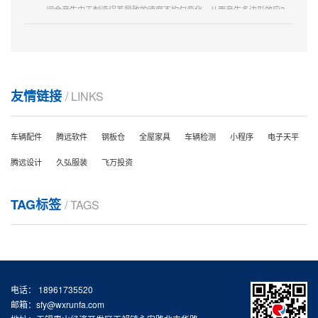
斜齿轮的轮齿却是在每时每刻都在啮入啮出的状态中，没有啮合盲区，
从而保证速度的均匀性，表象看来：运行非常平稳...
齿轮传动的主要类型和特点
齿轮传动的主要类型和特点齿轮传动：齿轮传动是依靠主动齿轮依次拨
动从动齿轮来实现的，其基本要求之一是其瞬时角速度之比必须保持不
变。齿轮传动的分类：齿轮传动的类型较多，按照两齿轮传动时的相对
友情链接
/ LINKS
运动为平面运动或空间运动，可将其分为平面齿轮传动和空间齿轮传动
两大类。直齿圆柱齿轮轮齿的初始接触处是跨过整个齿面而...
同步带轮齿形加工不是只能用滚齿机
车辆配件
腾远软件
钢板仓
全屋家具
车辆检测
小程序
电子天平
同步带轮齿形加工只能用滚齿机吗这个首先得根据你个人的要求，首先
腾远设计
久弘服装
飞万投资
选定同步带齿形（齿距） 配套同步带的宽度 同步带轮的外圆周长等等
，然后是同步带轮的材质 铝合金 还是炭钢 或者不锈钢等等是否可以解
决您的问题？有的，同步带轮齿形加工还可以用铣床制造。铣床：铣床
TAG标签
/ TAGS
（millingmachine）是一种主要用于金属切削的机床，于...
齿轮的加工方法和产品分类
齿轮的加工方法有哪些齿轮的加工产品分类(1)滚齿机滚齿：可以加工8
模数以下的斜齿（2）铣床铣齿：可以加工直齿条（3）插床插齿：可以
加工内齿（4）冷打机打齿：可以无屑加工（5）刨齿机刨齿：可以加工
16模数大齿轮（6）精密铸齿：可以大批量加工廉价小齿轮（7）磨齿机
电话： 18961735520
磨齿：可以...
邮箱：sfy@wxrunfa.com
精密齿轮磨齿加工流程