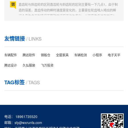
直齿轮与斜齿轮的区别直齿轮与斜齿轮的区别主要有一下几点1、由于制
造的误差，直齿传动的瞬时速度是变化的，主要是在轮齿啮入啮出的瞬
间会产生由于制造误差导致的速度不均匀变化，从而产生多边形效应2、
斜齿轮的轮齿却是在每时每刻都在啮入啮出的状态中，没有啮合盲区，
从而保证速度的均匀性，表象看来：运行非常平稳...
齿轮传动的主要类型和特点
友情链接
齿轮传动的主要类型和特点齿轮传动：齿轮传动是依靠主动齿轮依次拨
/ LINKS
动从动齿轮来实现的，其基本要求之一是其瞬时角速度之比必须保持不
变。齿轮传动的分类：齿轮传动的类型较多，按照两齿轮传动时的相对
运动为平面运动或空间运动，可将其分为平面齿轮传动和空间齿轮传动
车辆配件
腾远软件
钢板仓
全屋家具
车辆检测
小程序
电子天平
两大类。直齿圆柱齿轮轮齿的初始接触处是跨过整个齿面而...
同步带轮齿形加工不是只能用滚齿机
腾远设计
久弘服装
飞万投资
同步带轮齿形加工只能用滚齿机吗这个首先得根据你个人的要求，首先
选定同步带齿形（齿距） 配套同步带的宽度 同步带轮的外圆周长等等
TAG标签
/ TAGS
，然后是同步带轮的材质 铝合金 还是炭钢 或者不锈钢等等是否可以解
决您的问题？有的，同步带轮齿形加工还可以用铣床制造。铣床：铣床
（millingmachine）是一种主要用于金属切削的机床，于...
齿轮的加工方法和产品分类
齿轮的加工方法有哪些齿轮的加工产品分类(1)滚齿机滚齿：可以加工8
模数以下的斜齿（2）铣床铣齿：可以加工直齿条（3）插床插齿：可以
电话： 18961735520
加工内齿（4）冷打机打齿：可以无屑加工（5）刨齿机刨齿：可以加工
邮箱：sfy@wxrunfa.com
16模数大齿轮（6）精密铸齿：可以大批量加工廉价小齿轮（7）磨齿机