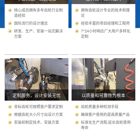
核心成员拥有多年齿轮行业制
拥有齿轮设计专业的技术和理
造经验
论
国际流行的设计理念
经验丰富的项目经理和工程师
研发、生产、安装一站式解决
7*24小时响应广大用户多样化
方案
定制
定制服务，设计安装无忧
以质量和可靠性为根本
非标齿轮可按照客户要求定制
齿轮质量多种检测手段
根据齿轮大小尺寸出设计方案
确保客户使用的是高质量产品
安装前制定技术、安装方案
标准化生产流程,延长齿轮使用
寿命