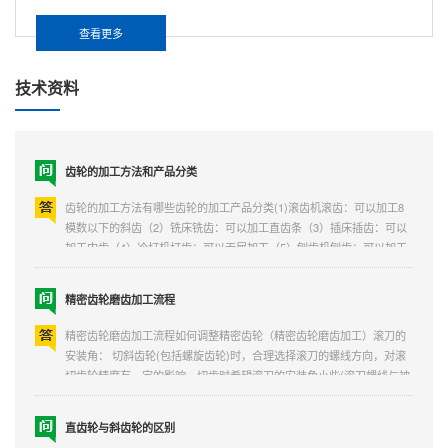
同步带轮齿形加工不是只能用滚齿机
查看更多
同步带轮齿形加工只能用滚齿机吗这个首先得根据你个人的要求，首先
技术资料
选定同步带齿形（齿距） 配套同步带的宽度 同步带轮的外圆周长等等
，然后是同步带轮的材质 铝合金 还是炭钢 或者不锈钢等等是否可以解
决您的问题？有的，同步带轮齿形加工还可以用铣床制造。铣床：铣床
（millingmachine）是一种主要用于金属切削的机床，于...
齿轮的加工方法和产品分类
齿轮的加工方法有哪些齿轮的加工产品分类(1)滚齿机滚齿：可以加工8
模数以下的斜齿（2）铣床铣齿：可以加工直齿条（3）插床插齿：可以
加工内齿（4）冷打机打齿：可以无屑加工（5）刨齿机刨齿：可以加工
16模数大齿轮（6）精密铸齿：可以大批量加工廉价小齿轮（7）磨齿机
磨齿：可以...
精密齿轮磨齿加工流程
精密齿轮磨齿加工流程如何调整精密齿轮（精密齿轮磨齿加工）滚刀的
安装角： 切斜齿轮(包括螺旋齿轮)时，合理选择滚刀的螺线方向，对滚
切齿轮精度有一定的影响。切齿时希望滚刀的安装角小些(滚刀螺线与被
切齿轮螺线同向，其安装角就小)，因为这样，滚刀沿被切齿轮切线方向
分力与机床工作台转向相反，也就是滚齿机分度蜗杆对蜗...
直齿轮与斜齿轮的区别